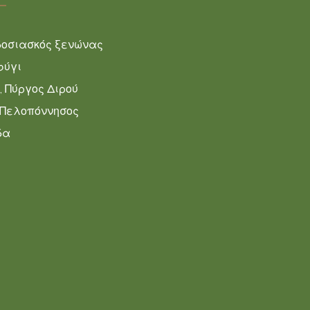
οσιασκός ξενώνας
φύγι
, Πύργος Διρού
 Πελοπόννησος
δα