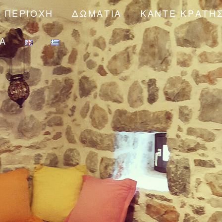
Η ΠΕΡΙΟΧΉ
ΔΩΜΆΤΙΑ
ΚΆΝΤΕ ΚΡΆΤΗ
ΊΑ